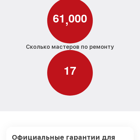
Чистка CCD/CMOS матрицы
от 3500₽
фотоаппарата Fujifilm
6
1
0
0
0
,
Замена байонета фотоаппарата Fujifilm
от 3400₽
Замена кнопки включения фотоаппарата
от 2100₽
Fujifilm
Сколько мастеров по ремонту
Замена микрофона фотоаппарата
от 2700₽
Fujifilm
1
7
Замена аккумулятора фотоаппарата
от 500₽
Fujifilm
Программный ремонт фотоаппарата
от 2900₽
Fujifilm
Официальные гарантии для