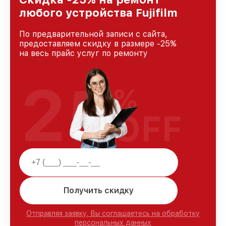
уровень доверия и лояльности наших
любого устройства Fujifilm
клиентов.
По предварительной записи с сайта,
предоставляем скидку в размере -25%
на весь прайс услуг по ремонту
25
%
OFF
Получить скидку
Отправляя заявку, Вы соглашаетесь на обработку
персональных данных