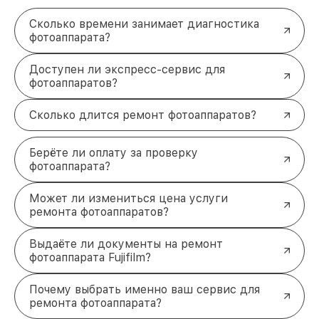
к съёмке.
Сколько времени занимает диагностика
Прозрачная стоимость
. Вы заранее узнаёте
фотоаппарата?
цену на ремонт после диагностики, и никаких
скрытых платежей не будет.
Завершите ремонт вашего Fujifilm
Доступен ли экспресс-сервис для
фотоаппаратов?
уже сегодня
Чем быстрее вы обратитесь за помощью, тем
Сколько длится ремонт фотоаппаратов?
меньше рисков повреждения устройства в
результате дальнейшего использования. Наши
специалисты сделают всё, чтобы ваш фотоаппарат
Берёте ли оплату за проверку
снова радовал качественными снимками и долгой
фотоаппарата?
работой. Свяжитесь с нами по телефону
+7 (812)
214-74-99
или посетите нас по адресу
Лиговский
Может ли измениться цена услуги
проспект, 153, лит. А
.
ремонта фотоаппаратов?
Выдаёте ли документы на ремонт
фотоаппарата Fujifilm?
Почему выбрать именно ваш сервис для
ремонта фотоаппарата?