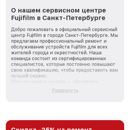
О нашем сервисном центре
Fujifilm в Санкт-Петербурге
Добро пожаловать в официальный сервисный
центр Fujifilm в городе Санкт-Петербурге. Мы
предлагаем профессиональный ремонт и
обслуживание устройств Fujifilm для всех
жителей города и окрестностей. Наша
команда состоит из сертифицированных
специалистов, которые постоянно повышают
свою квалификацию, чтобы предоставить вам
лучший сервис.
Миссия нашего центра — обеспечить
качественный и доступный ремонт для
Развернуть
каждого пользователя продукции Fujifilm, вне
зависимости от сложности поломки. Мы
стремимся к тому, чтобы каждый клиент был
удовлетворен скоростью и качеством
предоставляемых услуг. Наша цель — стать
лучшим сервисным центром Fujifilm в городе
Санкт-Петербурге, постоянно повышая
Скидка -25% на ремонт