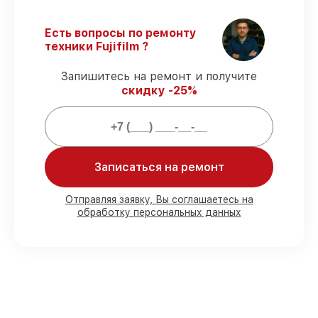
Соблюдение сроков обслуживания
–
соблюдаем сроки, согласованные с
клиентом.
Есть вопросы по ремонту
Гарантийное обслуживание
–
техники Fujifilm ?
обслуживание с полным гарантийным
сопровождением.
Запишитесь на ремонт и получите
скидку -25%
Что мы гарантируем при
обслуживании фотоаппаратов:
Записаться на ремонт
80%
заказов закрываем в присутствии
заказчика
90%
запчастей хранятся на складе,
Отправляя заявку, Вы соглашаетесь на
обработку персональных данных
остальные заказываются оперативно
Оригинальные комплектующие и
проверенные реплики
– под разные
запросы
85%
заказов делаются быстро и без
задержек, сразу после приёма