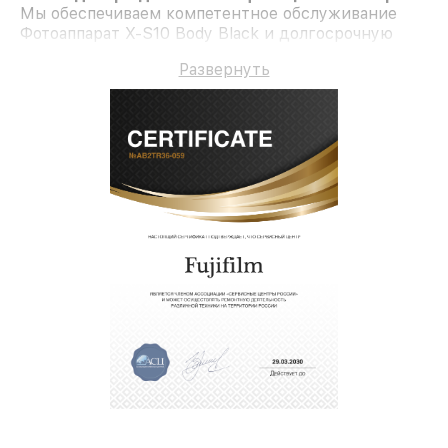
Мы обеспечиваем компетентное обслуживание
Фотоаппарат X-S10 Body Black и долгосрочную
гарантию.
Развернуть