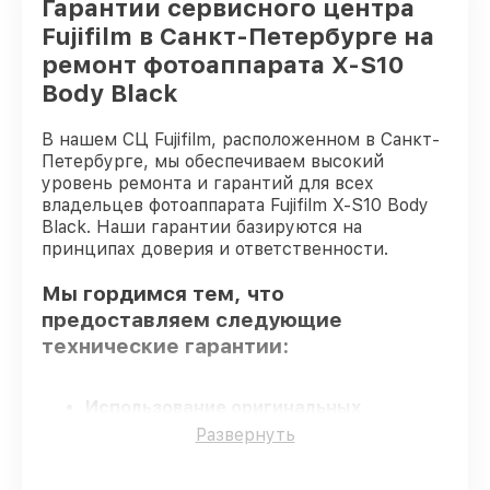
Гарантии сервисного центра
Fujifilm в Санкт-Петербурге на
ремонт фотоаппарата X-S10
Body Black
В нашем СЦ Fujifilm, расположенном в Санкт-
Петербурге, мы обеспечиваем высокий
уровень ремонта и гарантий для всех
владельцев фотоаппарата Fujifilm X-S10 Body
Black. Наши гарантии базируются на
принципах доверия и ответственности.
Мы гордимся тем, что
предоставляем следующие
технические гарантии:
Использование оригинальных
запчастей
– гарантируем использование
Развернуть
фирменных запчастей для сервиса.
Сертифицированные инженеры
–