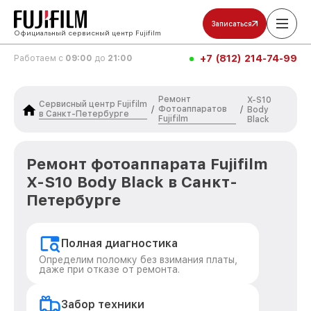
Записаться
Официальный сервисный центр Fujifilm
+7 (812) 214-74-99
Работаем с
09:00
до
21:00
Ремонт
X-S10
Сервисный центр Fujifilm
Фотоаппаратов
/
/
Body
в Санкт-Петербурге
Fujifilm
Black
Ремонт фотоаппарата Fujifilm
X-S10 Body Black в Санкт-
Петербурге
Полная диагностика
Определим поломку без взимания платы,
даже при отказе от ремонта.
Забор техники