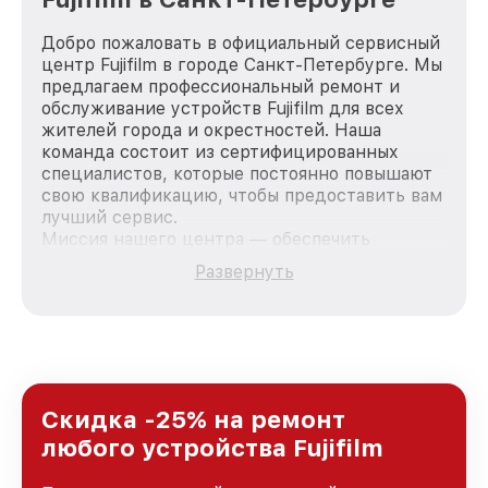
Добро пожаловать в официальный сервисный
центр Fujifilm в городе Санкт-Петербурге. Мы
предлагаем профессиональный ремонт и
обслуживание устройств Fujifilm для всех
жителей города и окрестностей. Наша
команда состоит из сертифицированных
специалистов, которые постоянно повышают
свою квалификацию, чтобы предоставить вам
лучший сервис.
Миссия нашего центра — обеспечить
качественный и доступный ремонт для
Развернуть
каждого пользователя продукции Fujifilm, вне
зависимости от сложности поломки. Мы
стремимся к тому, чтобы каждый клиент был
удовлетворен скоростью и качеством
предоставляемых услуг. Наша цель — стать
лучшим сервисным центром Fujifilm в городе
Санкт-Петербурге, постоянно повышая
Скидка -25% на ремонт
уровень доверия и лояльности наших
любого устройства Fujifilm
клиентов.