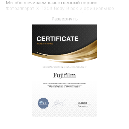
Мы обеспечиваем качественный сервис
Фотоаппарат X-T30II Body Black и официальное
гарантийное сопровождение до 3-х лет.
Развернуть