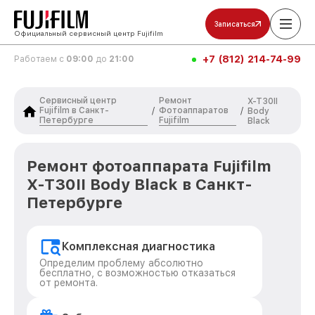
Записаться
Официальный сервисный центр Fujifilm
+7 (812) 214-74-99
Работаем с
09:00
до
21:00
Сервисный центр
Ремонт
X-T30II
Fujifilm в Санкт-
Фотоаппаратов
/
/
Body
Петербурге
Fujifilm
Black
Ремонт фотоаппарата Fujifilm
X-T30II Body Black в Санкт-
Петербурге
Комплексная диагностика
Определим проблему абсолютно
бесплатно, с возможностью отказаться
от ремонта.