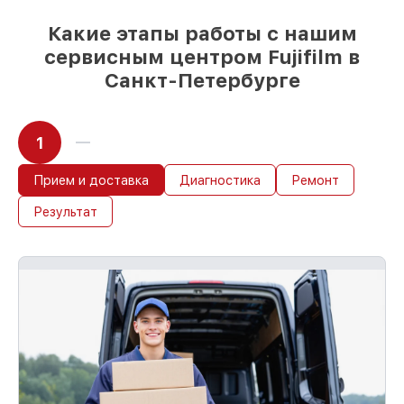
85%
работ за 1–2 часа, при условии, что
сервис начался сразу
Какие этапы работы с нашим
сервисным центром Fujifilm в
Санкт-Петербурге
1
Прием и доставка
Диагностика
Ремонт
Результат