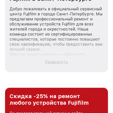
Добро пожаловать в официальный сервисный
центр Fujifilm в городе Санкт-Петербурге. Мы
предлагаем профессиональный ремонт и
обслуживание устройств Fujifilm для всех
жителей города и окрестностей. Наша
команда состоит из сертифицированных
специалистов, которые постоянно повышают
свою квалификацию, чтобы предоставить вам
лучший сервис.
Миссия нашего центра — обеспечить
качественный и доступный ремонт для
Развернуть
каждого пользователя продукции Fujifilm, вне
зависимости от сложности поломки. Мы
стремимся к тому, чтобы каждый клиент был
удовлетворен скоростью и качеством
предоставляемых услуг. Наша цель — стать
лучшим сервисным центром Fujifilm в городе
Санкт-Петербурге, постоянно повышая
Скидка -25% на ремонт
уровень доверия и лояльности наших
любого устройства Fujifilm
клиентов.